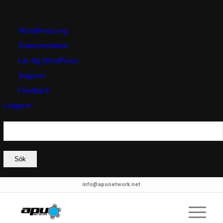
Om
WordPress.org
WordPress
Dokumentation
Lär dig WordPress
Support
Feedback
Logga in
Sök
info@apunetwork.net