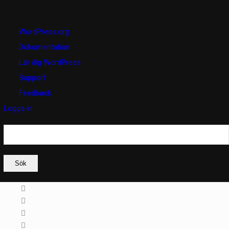
Om
WordPress.org
WordPress
Dokumentation
Lär dig WordPress
Support
Feedback
Logga in
Sök