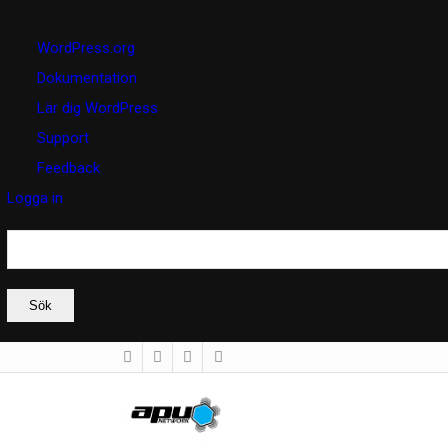
Om
WordPress.org
WordPress
Dokumentation
Lär dig WordPress
Support
Feedback
Logga in
Sök