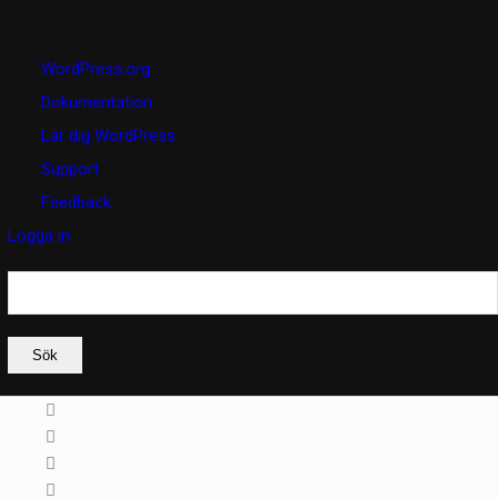
Om
WordPress.org
WordPress
Dokumentation
Lär dig WordPress
Support
Feedback
Logga in
Sök