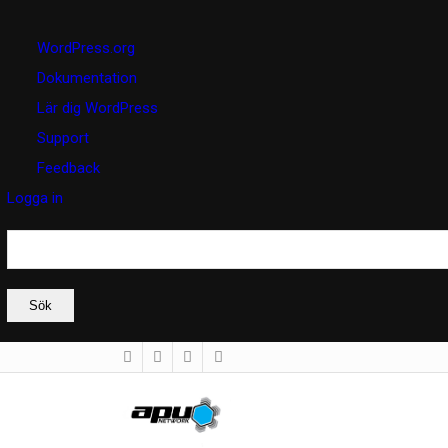
Om
WordPress.org
WordPress
Dokumentation
Lär dig WordPress
Support
Feedback
Logga in
Sök