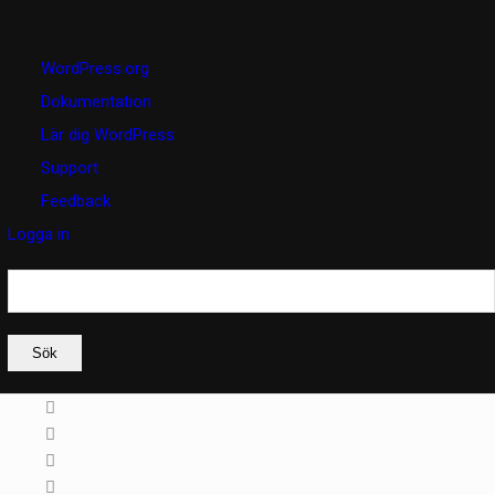
Om
WordPress.org
WordPress
Dokumentation
Lär dig WordPress
Support
Feedback
Logga in
Sök