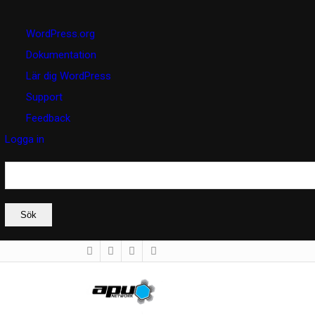
Om
WordPress.org
WordPress
Dokumentation
Lär dig WordPress
Support
Feedback
Logga in
Sök