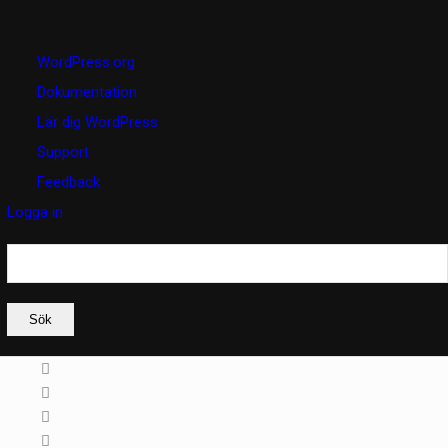
Om
WordPress.org
WordPress
Dokumentation
Lär dig WordPress
Support
Feedback
Logga in
Sök