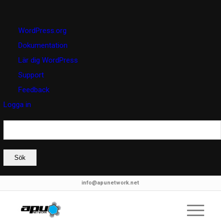
Om
WordPress.org
WordPress
Dokumentation
Lär dig WordPress
Support
Feedback
Logga in
Sök
info@apunetwork.net