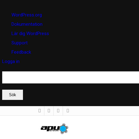
Om
WordPress.org
WordPress
Dokumentation
Lär dig WordPress
Support
Feedback
Logga in
Sök