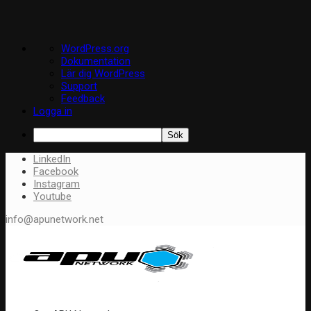
Om
WordPress.org
WordPress
Dokumentation
Lär dig WordPress
Support
Feedback
Logga in
Sök
LinkedIn
Facebook
Instagram
Youtube
info@apunetwork.net