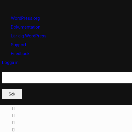
Om
WordPress.org
WordPress
Dokumentation
Lär dig WordPress
Support
Feedback
Logga in
Sök