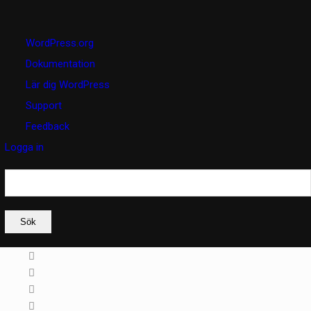
Om
WordPress.org
WordPress
Dokumentation
Lär dig WordPress
Support
Feedback
Logga in
Sök