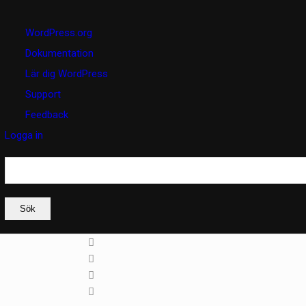
Om
WordPress.org
WordPress
Dokumentation
Lär dig WordPress
Support
Feedback
Logga in
Sök