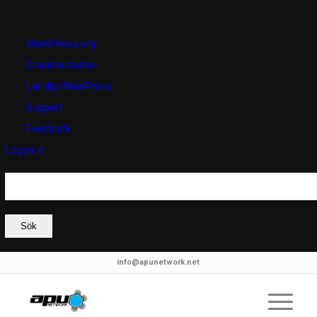
Om
WordPress.org
WordPress
Dokumentation
Lär dig WordPress
Support
Feedback
Logga in
Sök
info@apunetwork.net