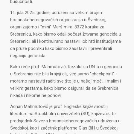
budućnosti.
11. jula 2025. godine, udruženi sa velikim brojem
bosanskohercegovačkih organizacija u Švedskoj,
organizujemo i ”mini” Marš mira: 8372 koraka za
Srebrenicu, kako bismo odali počast žrtvama genocida u
Srebrenici, ali i kontinuirano nastavili lobirati institucijama
da pruže podršku kako bismo zaustavili i preventirali
negaciju genocida.
Kako reče prof. Mahmutović, Rezolucija UN-a o genocidu
u Srebrenici nije bila krajnji cilj, već samo ”checkpoint” i
moramo nastaviti raditi sve što je u našoj moći, i malim i
velikim gestama, kako bismo osigurali da se Srebrenica
nikada i nikome ne ponovi.
Adnan Mahmutović je prof. Engleske književnosti i
literature na Stockholm univerzitetu (SU), književnik, te
predsjednik Saveza bosanskohercegovačkih udruženja u
Švedskoj, kao i začetnik platforme Glas BiH u Švedskoj,