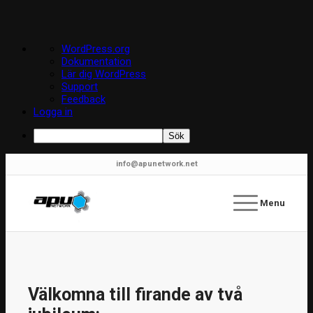
Om
WordPress.org
WordPress
Dokumentation
Lär dig WordPress
Support
Feedback
Logga in
Sök
info@apunetwork.net
Menu
Välkomna till firande av två