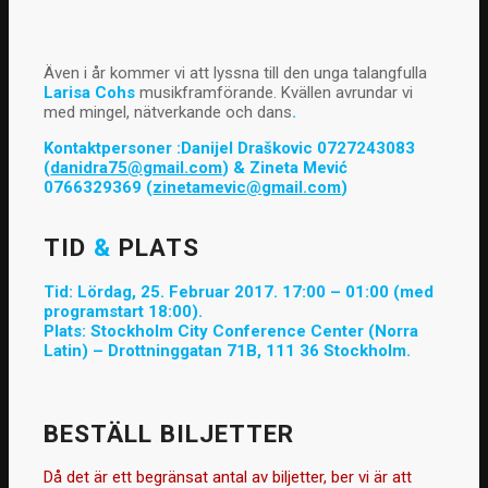
Även i år kommer vi att lyssna till den unga talangfulla
Larisa Cohs
musikframförande. Kvällen avrundar vi
med mingel, nätverkande och dans
.
Kontaktpersoner :Danijel Draškovic 0727243083
(
danidra75@gmail.com
) & Zineta Mević
0766329369 (
zi
netamevic@gmail.com
)
TID
&
PLATS
Tid: Lördag, 25. Februar 2017. 17:00 – 01:00 (med
programstart 18:00).
Plats: Stockholm City Conference Center (Norra
Latin) – Drottninggatan 71B, 111 36 Stockholm.
BESTÄLL BILJETTER
Då det är ett begränsat antal av biljetter, ber vi är att