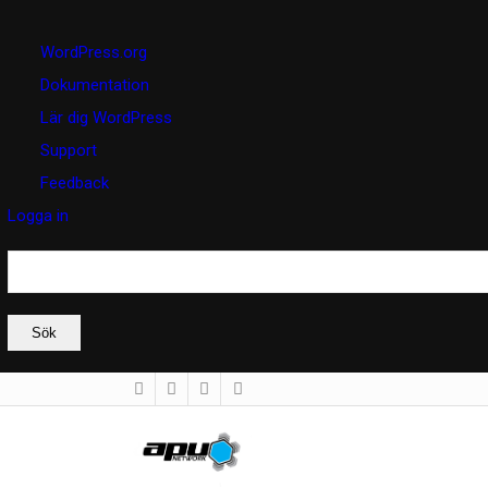
Om
WordPress.org
WordPress
Dokumentation
Lär dig WordPress
Support
Feedback
Logga in
Sök