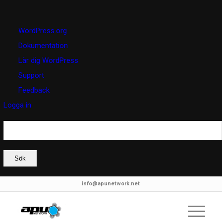
Om
WordPress.org
WordPress
Dokumentation
Lär dig WordPress
Support
Feedback
Logga in
Sök
info@apunetwork.net