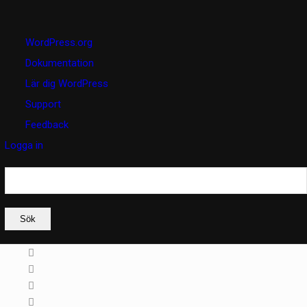
Om
WordPress.org
WordPress
Dokumentation
Lär dig WordPress
Support
Feedback
Logga in
Sök