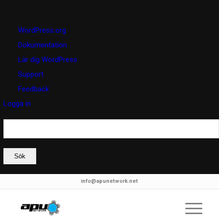
Om
WordPress.org
WordPress
Dokumentation
Lär dig WordPress
Support
Feedback
Logga in
Sök
info@apunetwork.net