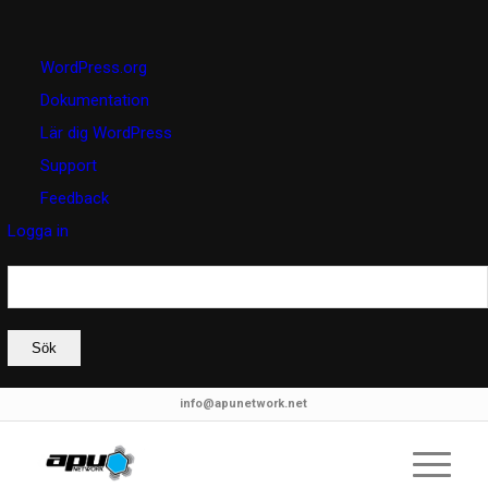
Om
WordPress.org
WordPress
Dokumentation
Lär dig WordPress
Support
Feedback
Logga in
Sök
info@apunetwork.net