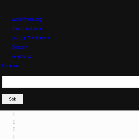
Om
WordPress.org
WordPress
Dokumentation
Lär dig WordPress
Support
Feedback
Logga in
Sök