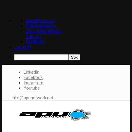
Om
WordPress.org
WordPress
Dokumentation
Lär dig WordPress
Support
Feedback
Logga in
Sök
LinkedIn
Facebook
Instagram
Youtube
info@apunetwork.net