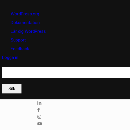
Om
WordPress.org
WordPress
Dokumentation
Lär dig WordPress
Support
Feedback
Logga in
Sök