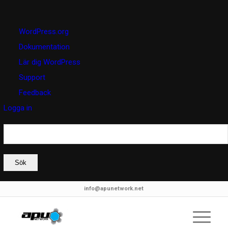
Om
WordPress.org
WordPress
Dokumentation
Lär dig WordPress
Support
Feedback
Logga in
Sök
info@apunetwork.net