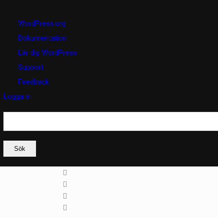
Om
WordPress.org
WordPress
Dokumentation
Lär dig WordPress
Support
Feedback
Logga in
Sök