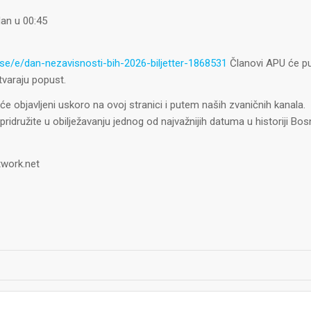
dan u 00:45
to.se/e/dan-nezavisnosti-bih-2026-biljetter-1868531
Članovi APU će p
tvaraju popust.
 će objavljeni uskoro na ovoj stranici i putem naših zvaničnih kanala.
idružite u obilježavanju jednog od najvažnijih datuma u historiji Bos
work.net