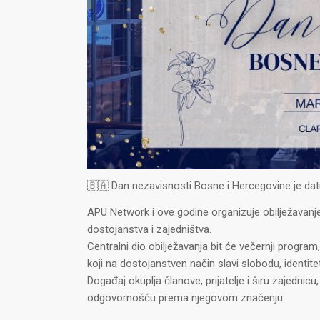
🇧🇦 Dan nezavisnosti Bosne i Hercegovine je datu
APU Network i ove godine organizuje obilježavanj
dostojanstva i zajedništva.
Centralni dio obilježavanja bit će večernji progra
koji na dostojanstven način slavi slobodu, identit
Događaj okuplja članove, prijatelje i širu zajedni
odgovornošću prema njegovom značenju.