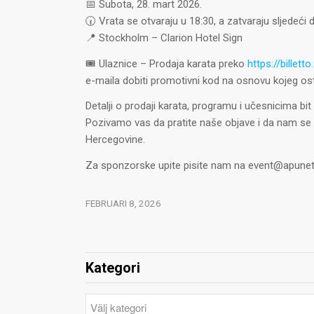
📅 Subota, 28. mart 2026.
🕡 Vrata se otvaraju u 18:30, a zatvaraju sljedeći 
📍 Stockholm – Clarion Hotel Sign
🎟️ Ulaznice – Prodaja karata preko
https://billet
e-maila dobiti promotivni kod na osnovu kojeg os
Detalji o prodaji karata, programu i učesnicima bit
Pozivamo vas da pratite naše objave i da nam se pr
Hercegovine.
Za sponzorske upite pisite nam na
event@apunet
FEBRUARI 8, 2026
Kategori
Kategori