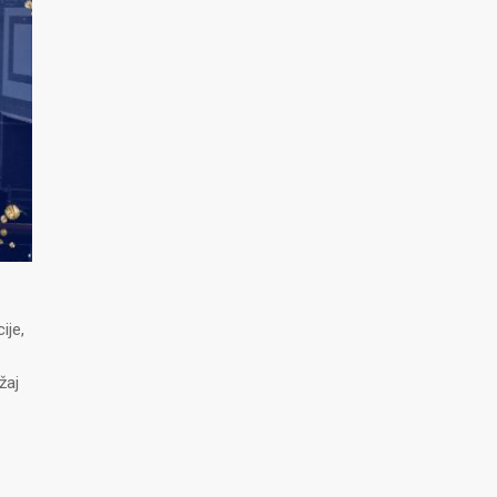
ije,
žaj