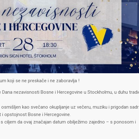
m koji se ne preskače i ne zaboravlja !
e Dana nezavisnosti Bosne i Hercegovine u Stockholmu, u duhu tradic
m, osmišljen kao svečano okupljanje uz večeru, muziku i prigodan sadr
et i opstojnost Bosne i Hercegovine.
cu, s ciljem da ovaj značajan datum obilježimo zajedno – s ponosom i