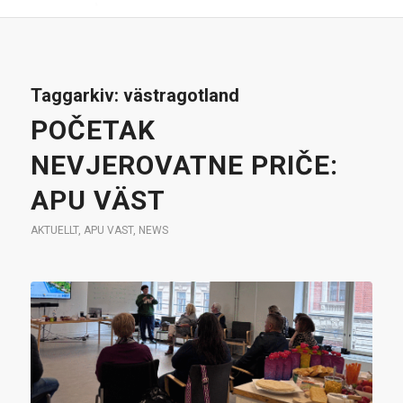
Taggarkiv:
västragotland
POČETAK
NEVJEROVATNE PRIČE:
APU VÄST
AKTUELLT
,
APU VAST
,
NEWS