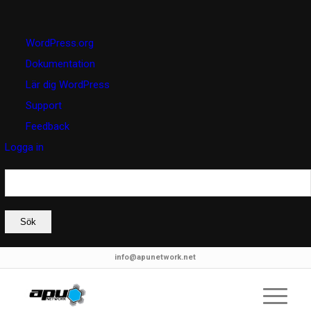
Om
WordPress.org
WordPress
Dokumentation
Lär dig WordPress
Support
Feedback
Logga in
Sök
info@apunetwork.net