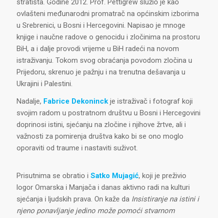
stratišta. Godine 2012. Prof. Pettigrew služio je kao
ovlašteni međunarodni promatrač na općinskim izborima
u Srebrenici, u Bosni i Hercegovini. Napisao je mnoge
knjige i naučne radove o genocidu i zločinima na prostoru
BiH, a i dalje provodi vrijeme u BiH radeći na novom
istraživanju. Tokom svog obraćanja povodom zločina u
Prijedoru, skrenuo je pažnju i na trenutna dešavanja u
Ukrajini i Palestini.
Nadalje,
Fabrice Dekoninck
je istraživač i fotograf koji
svojim radom u postratnom društvu u Bosni i Hercegovini
doprinosi istini, sjećanju na zločine i njihove žrtve, ali i
važnosti za pomirenja društva kako bi se ono moglo
oporaviti od traume i nastaviti suživot.
Prisutnima se obratio i
Satko Mujagić
, koji je preživio
logor Omarska i Manjača i danas aktivno radi na kulturi
sjećanja i ljudskih prava. On kaže da
Insistiranje na istini i
njeno ponavljanje jedino može pomoći stvarnom