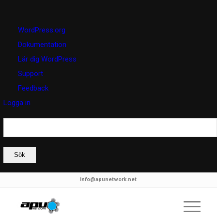
Om
WordPress.org
WordPress
Dokumentation
Lär dig WordPress
Support
Feedback
Logga in
Sök
info@apunetwork.net