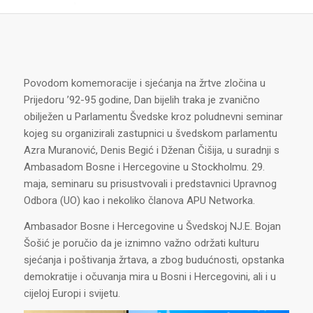
Povodom komemoracije i sjećanja na žrtve zločina u
Prijedoru ’92-95 godine, Dan bijelih traka je zvanično
obilježen u Parlamentu Švedske kroz poludnevni seminar
kojeg su organizirali zastupnici u švedskom parlamentu
Azra Muranović, Denis Begić i Dženan Čišija, u suradnji s
Ambasadom Bosne i Hercegovine u Stockholmu. 29.
maja, seminaru su prisustvovali i predstavnici Upravnog
Odbora (UO) kao i nekoliko članova APU Networka.
Ambasador Bosne i Hercegovine u Švedskoj NJ.E. Bojan
Šošić je poručio da je iznimno važno održati kulturu
sjećanja i poštivanja žrtava, a zbog budućnosti, opstanka
demokratije i očuvanja mira u Bosni i Hercegovini, ali i u
cijeloj Europi i svijetu.