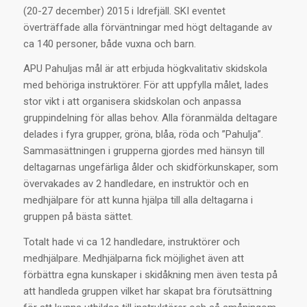
(20-27 december) 2015 i Idrefjäll. SKI eventet
överträffade alla förväntningar med högt deltagande av
ca 140 personer, både vuxna och barn.
APU Pahuljas mål är att erbjuda högkvalitativ skidskola
med behöriga instruktörer. För att uppfylla målet, lades
stor vikt i att organisera skidskolan och anpassa
gruppindelning för allas behov. Alla föranmälda deltagare
delades i fyra grupper, gröna, blåa, röda och ”Pahulja”.
Sammasättningen i grupperna gjordes med hänsyn till
deltagarnas ungefärliga ålder och skidförkunskaper, som
övervakades av 2 handledare, en instruktör och en
medhjälpare för att kunna hjälpa till alla deltagarna i
gruppen på bästa sättet.
Totalt hade vi ca 12 handledare, instruktörer och
medhjälpare. Medhjälparna fick möjlighet även att
förbättra egna kunskaper i skidåkning men även testa på
att handleda gruppen vilket har skapat bra förutsättning