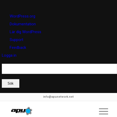
Om
WordPress.org
WordPress
Dokumentation
Lär dig WordPress
Support
Feedback
Logga in
Sök
info@apunetwork.net