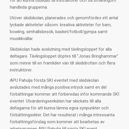
för att kunna utbildas till instruktörer och så småningom
handleda grupperna.
Utöver skidskolan, planerades och genomfördes ett antal
lyckade aktiviteter såsom: kreativa aktiviteter for barn,
bowling, simhallsbesök, basket/fotboll/gympa samt
musikkvällar.
Skidskolan hade avslutning med tävlingsloppet för alla
deltagare. Tävlingsloppet döptes till ”Jonas Bringhammar”
som minne till en framliden vän till skididrotten och flera
instruktörer.
APU Pahulja första SKI eventet med skidskolan
avslutades med många positiva intryck samt en del
förbättringar kommer att förberedas inför kommande SKI
eventet. Utvärderingsenkäten har skickats till alla
deltagarna för att kunna lämna egna synpunkter och
förbättringsidéer. Det har resulterat i många intressanta
förbättringsförslag som kommer att bearbetas av
arbetsgruppen APU Pahulja till nästa SKI event.