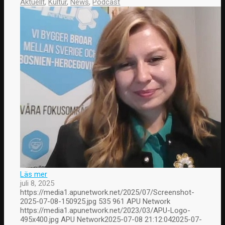
Aktuellt
,
Kultur
,
News
,
Podcast
Läs mer
juli 8, 2025
https://media1.apunetwork.net/2025/07/Screenshot-
2025-07-08-150925.jpg
535
961
APU Network
https://media1.apunetwork.net/2023/03/APU-Logo-
495x400.jpg
APU Network
2025-07-08 21:12:04
2025-07-