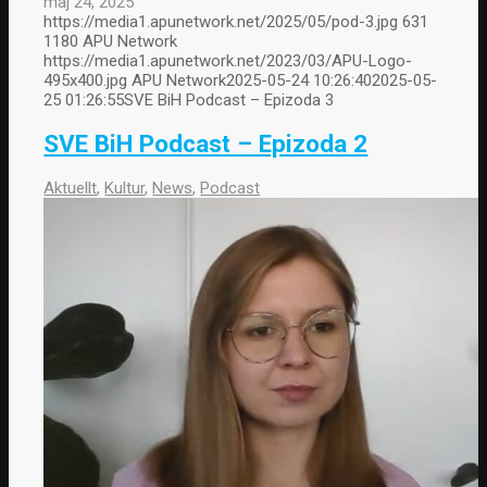
maj 24, 2025
https://media1.apunetwork.net/2025/05/pod-3.jpg
631
1180
APU Network
https://media1.apunetwork.net/2023/03/APU-Logo-
495x400.jpg
APU Network
2025-05-24 10:26:40
2025-05-
25 01:26:55
SVE BiH Podcast – Epizoda 3
SVE BiH Podcast – Epizoda 2
Aktuellt
,
Kultur
,
News
,
Podcast