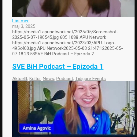
Läs mer
maj 3, 2025
https://media1.apunetwork.net/2025/05/Screenshot-
2025-05-07-190545.jpg
605
1088
APU Network
https://media1.apunetwork.net/2023/03/APU-Logo-
495x400.jpg
APU Network
2025-05-03 21:47:12
2025-05-
07 18:23:58
SVE BiH Podcast – Epizoda 2
SVE BiH Podcast – Epizoda 1
Aktuellt
,
Kultur
,
News
,
Podcast
,
Tidigare Events