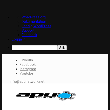
Om
WordPress.org
WordPress
Dokumentation
Lär dig WordPress
Support
Feedback
Logga in
Sök
LinkedIn
Facebook
Instagram
Youtube
info@apunetwork.net