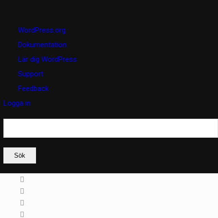
Om
WordPress.org
WordPress
Dokumentation
Lär dig WordPress
Support
Feedback
Logga in
Sök