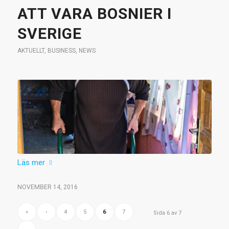
ATT VARA BOSNIER I
SVERIGE
AKTUELLT
,
BUSINESS
,
NEWS
Läs mer
NOVEMBER 14, 2016
«
‹
4
5
6
7
Sida 6 av 7