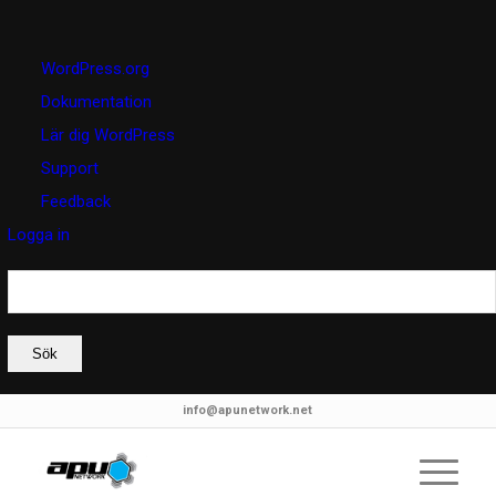
Om
WordPress.org
WordPress
Dokumentation
Lär dig WordPress
Support
Feedback
Logga in
Sök
info@apunetwork.net